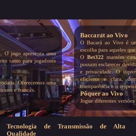
Baccarat ao Vivo
O Bacará ao Vivo é um
escolha para aqueles que
k. O jogo apresenta uma
O
Bet322
mantém canai
ito tanto para jogadores
possam esclarecer dúvida
e privacidade. O supor
eficiente e clara, 
 rodada. Oferecemos uma
transparência e o respeit
icano e francês.
Pôquer ao Vivo
Jogue diferentes versõe
Tecnologia de Transmissão de Alta
Qualidade