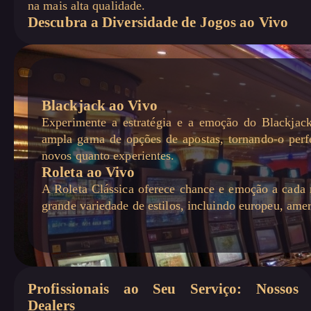
na mais alta qualidade.
Descubra a Diversidade de Jogos ao Vivo
Blackjack ao Vivo
Experimente a estratégia e a emoção do Blackjac
ampla gama de opções de apostas, tornando-o perfe
novos quanto experientes.
Roleta ao Vivo
A Roleta Clássica oferece chance e emoção a cada
grande variedade de estilos, incluindo europeu, amer
Profissionais ao Seu Serviço: Nossos
Dealers