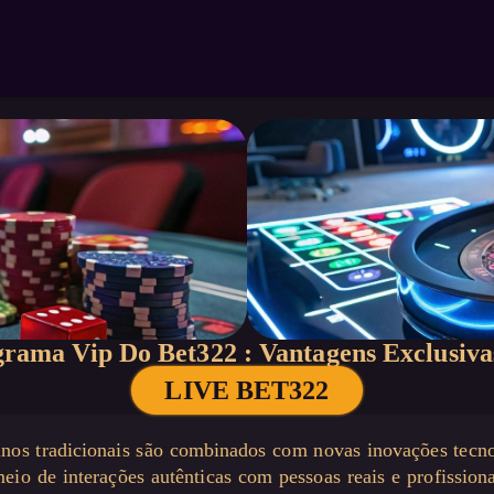
rama Vip Do Bet322 : Vantagens Exclusiva
LIVE BET322
s tradicionais são combinados com novas inovações tecnol
eio de interações autênticas com pessoas reais e profissiona